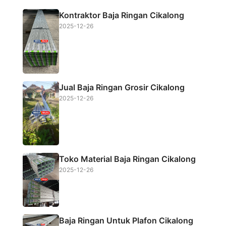
b
t
s
e
Kontraktor Baja Ringan Cikalong
o
e
A
2025-12-26
o
r
p
k
p
Jual Baja Ringan Grosir Cikalong
2025-12-26
Toko Material Baja Ringan Cikalong
2025-12-26
Baja Ringan Untuk Plafon Cikalong