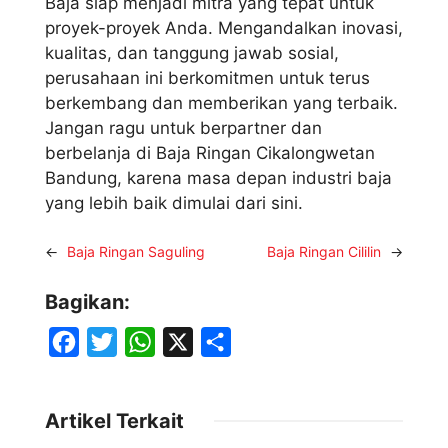
Baja siap menjadi mitra yang tepat untuk
proyek-proyek Anda. Mengandalkan inovasi,
kualitas, dan tanggung jawab sosial,
perusahaan ini berkomitmen untuk terus
berkembang dan memberikan yang terbaik.
Jangan ragu untuk berpartner dan
berbelanja di Baja Ringan Cikalongwetan
Bandung, karena masa depan industri baja
yang lebih baik dimulai dari sini.
←
Baja Ringan Saguling
Baja Ringan Cililin
→
Bagikan:
F
T
W
X
S
a
w
h
h
c
i
a
a
Artikel Terkait
e
t
t
r