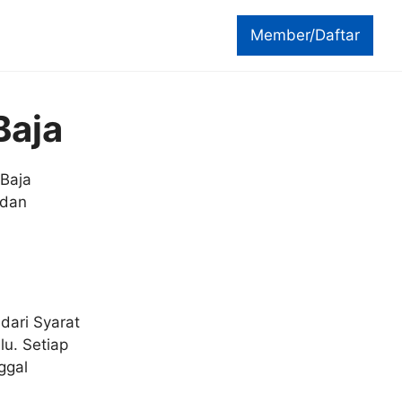
Member/Daftar
Baja
Baja
 dan
dari Syarat
u. Setiap
ggal