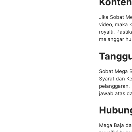
Konten
Jika Sobat Me
video, maka 
royalti. Past
melanggar huk
Tangg
Sobat Mega B
Syarat dan Ke
pelanggaran,
jawab atas d
Hubun
Mega Baja dan