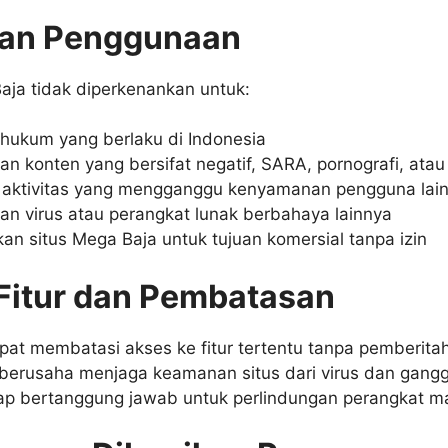
an Penggunaan
aja tidak diperkenankan untuk:
hukum yang berlaku di Indonesia
n konten yang bersifat negatif, SARA, pornografi, ata
aktivitas yang mengganggu kenyamanan pengguna lai
n virus atau perangkat lunak berbahaya lainnya
n situs Mega Baja untuk tujuan komersial tanpa izin
Fitur dan Pembatasan
at membatasi akses ke fitur tertentu tanpa pemberitah
 berusaha menjaga keamanan situs dari virus dan gan
ap bertanggung jawab untuk perlindungan perangkat m