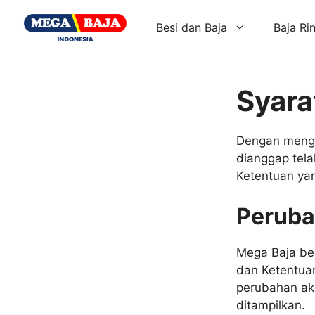
Skip
to
Besi dan Baja
Baja Ri
content
Syara
Dengan menga
dianggap tel
Ketentuan yan
Peruba
Mega Baja be
dan Ketentuan
perubahan aka
ditampilkan.