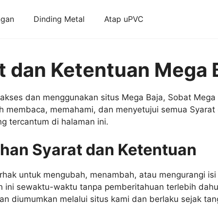
ngan
Dinding Metal
Atap uPVC
t dan Ketentuan Mega 
kses dan menggunakan situs Mega Baja, Sobat Mega 
ah membaca, memahami, dan menyetujui semua Syarat
g tercantum di halaman ini.
han Syarat dan Ketentuan
rhak untuk mengubah, menambah, atau mengurangi isi 
 ini sewaktu-waktu tanpa pemberitahuan terlebih dahul
n diumumkan melalui situs kami dan berlaku sejak tan