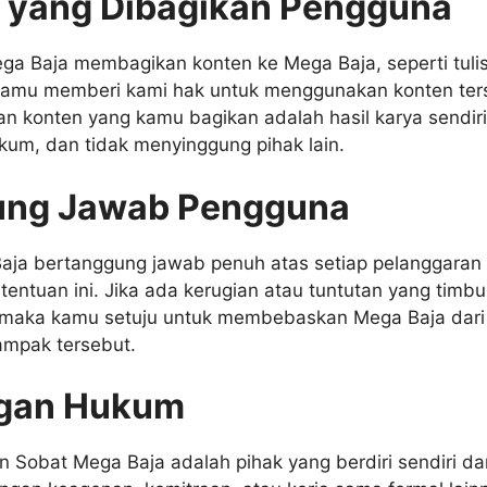
 yang Dibagikan Pengguna
ga Baja membagikan konten ke Mega Baja, seperti tulis
kamu memberi kami hak untuk menggunakan konten ter
ikan konten yang kamu bagikan adalah hasil karya sendiri
um, dan tidak menyinggung pihak lain.
ung Jawab Pengguna
aja bertanggung jawab penuh atas setiap pelanggaran
tentuan ini. Jika ada kerugian atau tuntutan yang timbu
 maka kamu setuju untuk membebaskan Mega Baja dari
ampak tersebut.
gan Hukum
 Sobat Mega Baja adalah pihak yang berdiri sendiri da