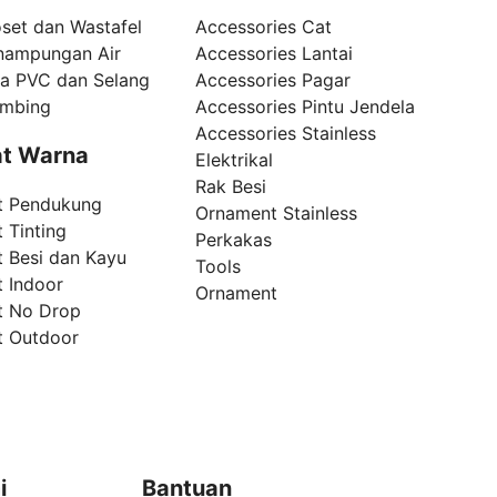
set dan Wastafel
Accessories Cat
nampungan Air
Accessories Lantai
pa PVC dan Selang
Accessories Pagar
umbing
Accessories Pintu Jendela
Accessories Stainless
t Warna
Elektrikal
Rak Besi
t Pendukung
Ornament Stainless
 Tinting
Perkakas
t Besi dan Kayu
Tools
t Indoor
Ornament
t No Drop
t Outdoor
i
Bantuan