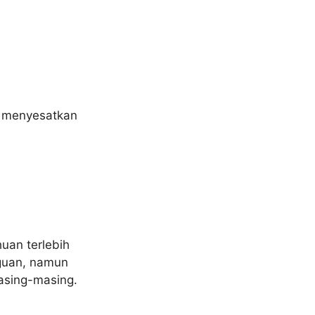
u menyesatkan
n
uan terlebih
gguan, namun
asing-masing.