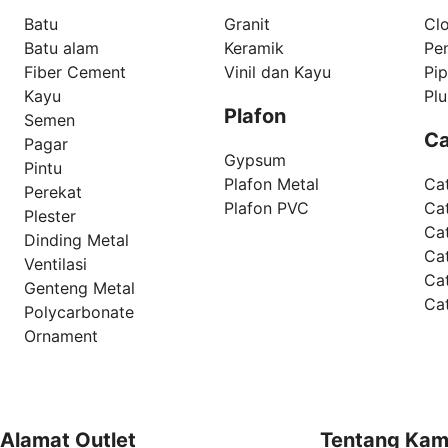
Batu
Granit
Clo
Batu alam
Keramik
Pe
Fiber Cement
Vinil dan Kayu
Pi
Kayu
Pl
Plafon
Semen
Ca
Pagar
Gypsum
Pintu
Plafon Metal
Ca
Perekat
Plafon PVC
Cat
Plester
Ca
Dinding Metal
Ca
Ventilasi
Ca
Genteng Metal
Ca
Polycarbonate
Ornament
Alamat Outlet
Tentang Kam