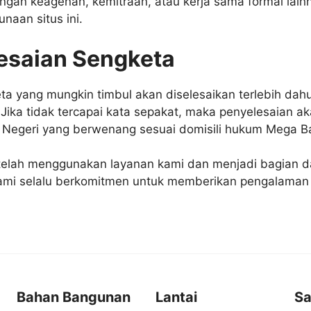
ngan keagenan, kemitraan, atau kerja sama formal lain
naan situs ini.
esaian Sengketa
ta yang mungkin timbul akan diselesaikan terlebih dah
ika tidak tercapai kata sepakat, maka penyelesaian ak
 Negeri yang berwenang sesuai domisili hukum Mega Ba
 telah menggunakan layanan kami dan menjadi bagian d
ami selalu berkomitmen untuk memberikan pengalaman 
Bahan Bangunan
Lantai
Sa