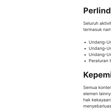
Perlin
Seluruh aktivi
termasuk nam
Undang-Und
Undang-Un
Undang-U
Peraturan t
Kepemi
Semua konten 
elemen lainny
hak kekayaan
menyebarluaska