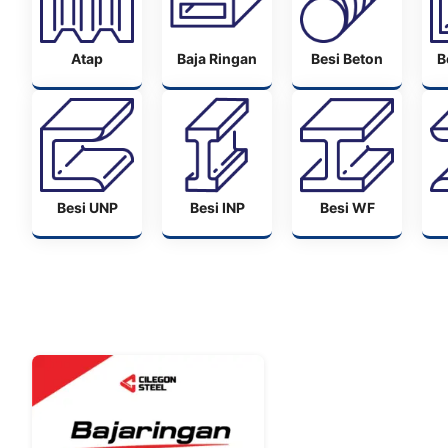
Atap
Baja Ringan
Besi Beton
B
Besi UNP
Besi INP
Besi WF