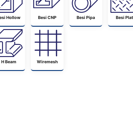
esi Hollow
Besi CNP
Besi Pipa
Besi Plat
H Beam
Wiremesh