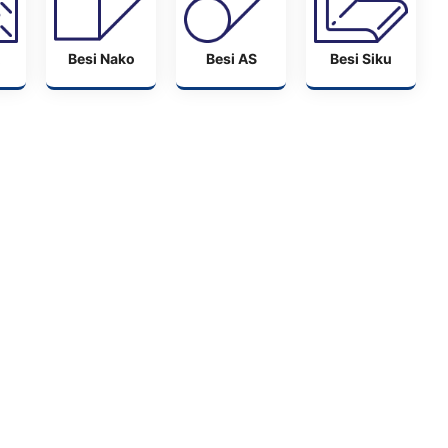
Besi Nako
Besi AS
Besi Siku