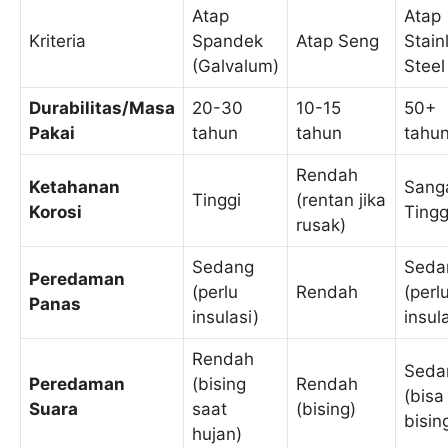
Atap
Atap
Kriteria
Spandek
Atap Seng
Stain
(Galvalum)
Steel
Durabilitas/Masa
20-30
10-15
50+
Pakai
tahun
tahun
tahu
Rendah
Ketahanan
Sang
Tinggi
(rentan jika
Korosi
Tingg
rusak)
Sedang
Seda
Peredaman
(perlu
Rendah
(perl
Panas
insulasi)
insul
Rendah
Seda
Peredaman
(bising
Rendah
(bisa
Suara
saat
(bising)
bisin
hujan)