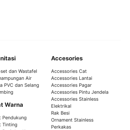
nitasi
Accesories
set dan Wastafel
Accessories Cat
nampungan Air
Accessories Lantai
pa PVC dan Selang
Accessories Pagar
umbing
Accessories Pintu Jendela
Accessories Stainless
t Warna
Elektrikal
Rak Besi
t Pendukung
Ornament Stainless
 Tinting
Perkakas