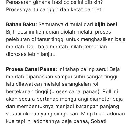
Penasaran gimana besi polos ini dibikin?
Prosesnya itu canggih dan ketat banget!
Bahan Baku:
Semuanya dimulai dari
bijih besi
.
Bijih besi ini kemudian diolah melalui proses
peleburan di tanur tinggi untuk menghasilkan baja
mentah. Dari baja mentah inilah kemudian
diproses lebih lanjut.
Proses Canai Panas:
Ini tahap paling seru! Baja
mentah dipanaskan sampai suhu sangat tinggi,
lalu dilewatkan melalui serangkaian roll
bertekanan tinggi (proses canai panas). Roll ini
akan secara bertahap mengurangi diameter baja
dan membentuknya menjadi batangan panjang
sesuai ukuran yang diinginkan. Mirip bikin adonan
kue tapi ini adonannya baja panas, Sobat!