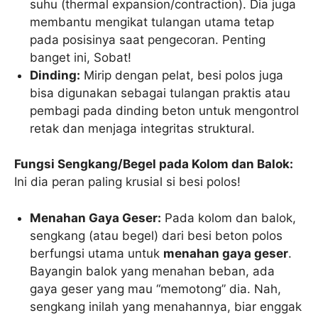
suhu (thermal expansion/contraction). Dia juga
membantu mengikat tulangan utama tetap
pada posisinya saat pengecoran. Penting
banget ini, Sobat!
Dinding:
Mirip dengan pelat, besi polos juga
bisa digunakan sebagai tulangan praktis atau
pembagi pada dinding beton untuk mengontrol
retak dan menjaga integritas struktural.
Fungsi Sengkang/Begel pada Kolom dan Balok:
Ini dia peran paling krusial si besi polos!
Menahan Gaya Geser:
Pada kolom dan balok,
sengkang (atau begel) dari besi beton polos
berfungsi utama untuk
menahan gaya geser
.
Bayangin balok yang menahan beban, ada
gaya geser yang mau “memotong” dia. Nah,
sengkang inilah yang menahannya, biar enggak