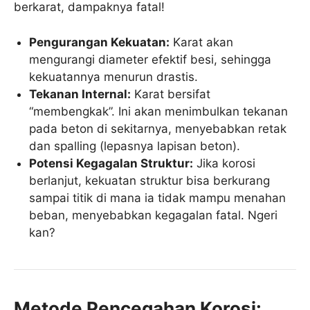
berkarat, dampaknya fatal!
Pengurangan Kekuatan:
Karat akan
mengurangi diameter efektif besi, sehingga
kekuatannya menurun drastis.
Tekanan Internal:
Karat bersifat
“membengkak”. Ini akan menimbulkan tekanan
pada beton di sekitarnya, menyebabkan retak
dan spalling (lepasnya lapisan beton).
Potensi Kegagalan Struktur:
Jika korosi
berlanjut, kekuatan struktur bisa berkurang
sampai titik di mana ia tidak mampu menahan
beban, menyebabkan kegagalan fatal. Ngeri
kan?
Metode Pencegahan Korosi: