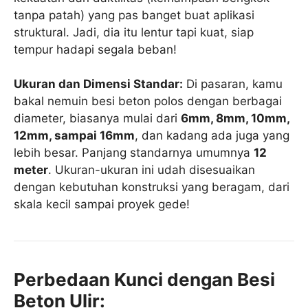
tanpa patah) yang pas banget buat aplikasi
struktural. Jadi, dia itu lentur tapi kuat, siap
tempur hadapi segala beban!
Ukuran dan Dimensi Standar:
Di pasaran, kamu
bakal nemuin besi beton polos dengan berbagai
diameter, biasanya mulai dari
6mm, 8mm, 10mm,
12mm, sampai 16mm
, dan kadang ada juga yang
lebih besar. Panjang standarnya umumnya
12
meter
. Ukuran-ukuran ini udah disesuaikan
dengan kebutuhan konstruksi yang beragam, dari
skala kecil sampai proyek gede!
Perbedaan Kunci dengan Besi
Beton Ulir: