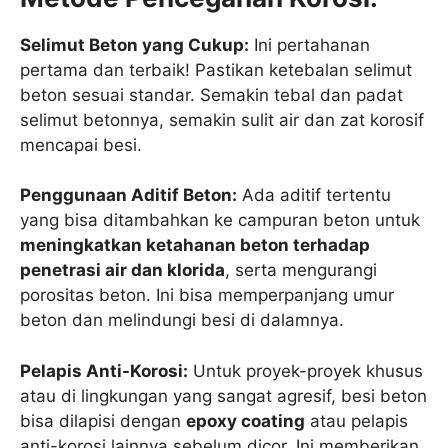
Selimut Beton yang Cukup:
Ini pertahanan
pertama dan terbaik! Pastikan ketebalan selimut
beton sesuai standar. Semakin tebal dan padat
selimut betonnya, semakin sulit air dan zat korosif
mencapai besi.
Penggunaan Aditif Beton:
Ada aditif tertentu
yang bisa ditambahkan ke campuran beton untuk
meningkatkan ketahanan beton terhadap
penetrasi air dan klorida
, serta mengurangi
porositas beton. Ini bisa memperpanjang umur
beton dan melindungi besi di dalamnya.
Pelapis Anti-Korosi:
Untuk proyek-proyek khusus
atau di lingkungan yang sangat agresif, besi beton
bisa dilapisi dengan
epoxy coating
atau pelapis
anti-korosi lainnya sebelum dicor. Ini memberikan