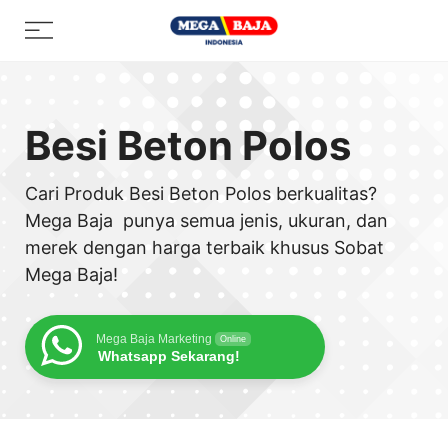
Skip
Menu
to
content
Besi Beton Polos
Cari Produk Besi Beton Polos berkualitas?
Mega Baja punya semua jenis, ukuran, dan
merek dengan harga terbaik khusus Sobat
Mega Baja!
Mega Baja Marketing
Online
Whatsapp Sekarang!