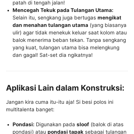
patah di tengah jalan!
Mencegah Tekuk pada Tulangan Utama:
Selain itu, sengkang juga bertugas
mengikat
dan menahan tulangan utama
(yang biasanya
ulir) agar tidak menekuk keluar saat kolom atau
balok menerima beban tekan. Tanpa sengkang
yang kuat, tulangan utama bisa melengkung
dan gagal! Sat-set dia ngikatnya!
Aplikasi Lain dalam Konstruksi:
Jangan kira cuma itu-itu aja! Si besi polos ini
multitalenta banget:
Pondasi:
Digunakan pada
sloof
(balok di atas
pondasi) atau
pondasi tapak
sebagai tulangan