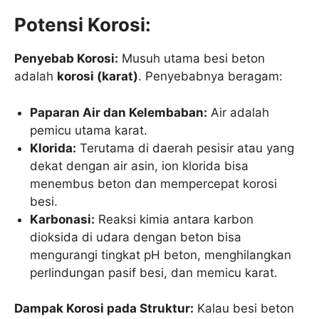
Potensi Korosi:
Penyebab Korosi:
Musuh utama besi beton
adalah
korosi (karat)
. Penyebabnya beragam:
Paparan Air dan Kelembaban:
Air adalah
pemicu utama karat.
Klorida:
Terutama di daerah pesisir atau yang
dekat dengan air asin, ion klorida bisa
menembus beton dan mempercepat korosi
besi.
Karbonasi:
Reaksi kimia antara karbon
dioksida di udara dengan beton bisa
mengurangi tingkat pH beton, menghilangkan
perlindungan pasif besi, dan memicu karat.
Dampak Korosi pada Struktur:
Kalau besi beton