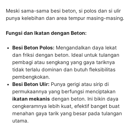
Meski sama-sama besi beton, si polos dan si ulir
punya kelebihan dan area tempur masing-masing.
Fungsi dan Ikatan dengan Beton:
Besi Beton Polos:
Mengandalkan daya lekat
dan friksi dengan beton. Ideal untuk tulangan
pembagi atau sengkang yang gaya tariknya
tidak terlalu dominan dan butuh fleksibilitas
pembengkokan.
Besi Beton Ulir:
Punya gerigi atau sirip di
permukaannya yang berfungsi menciptakan
ikatan mekanis
dengan beton. Ini bikin daya
cengkeramnya lebih kuat, efektif banget buat
menahan gaya tarik yang besar pada tulangan
utama.