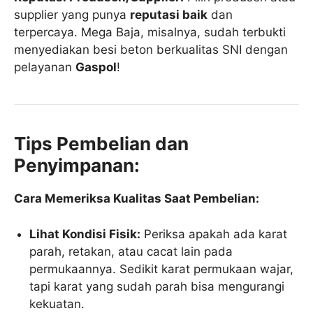
supplier yang punya
reputasi baik
dan
terpercaya. Mega Baja, misalnya, sudah terbukti
menyediakan besi beton berkualitas SNI dengan
pelayanan
Gaspol
!
Tips Pembelian dan
Penyimpanan:
Cara Memeriksa Kualitas Saat Pembelian:
Lihat Kondisi Fisik:
Periksa apakah ada karat
parah, retakan, atau cacat lain pada
permukaannya. Sedikit karat permukaan wajar,
tapi karat yang sudah parah bisa mengurangi
kekuatan.